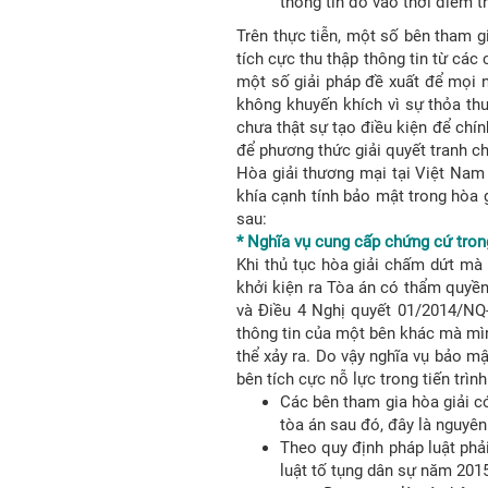
thông tin đó vào thời điểm t
Trên thực tiễn, một số bên tham gi
tích cực thu thập thông tin từ các
một số giải pháp đề xuất để mọi n
không khuyến khích vì sự thỏa thu
chưa thật sự tạo điều kiện để chín
để phương thức giải quyết tranh c
Hòa giải thương mại tại Việt Nam 
khía cạnh tính bảo mật trong hòa g
sau:
* Nghĩa vụ cung cấp chứng cứ trong
Khi thủ tục hòa giải chấm dứt mà 
khởi kiện ra Tòa án có thẩm quyền,
và Điều 4 Nghị quyết 01/2014/NQ-
thông tin của một bên khác mà mìn
thể xảy ra. Do vậy nghĩa vụ bảo mậ
bên tích cực nỗ lực trong tiến trìn
Các bên tham gia hòa giải có
tòa án sau đó, đây là nguyên
Theo quy định pháp luật phải
luật tố tụng dân sự năm 2015