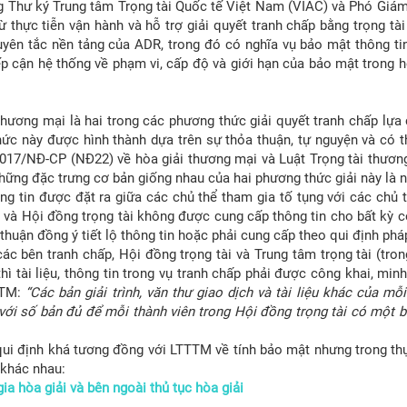
ng Thư ký Trung tâm Trọng tài Quốc tế Việt Nam (VIAC) và Phó Giá
thực tiễn vận hành và hỗ trợ giải quyết tranh chấp bằng trọng tài 
yên tắc nền tảng của ADR, trong đó có nghĩa vụ bảo mật thông tin
ếp cận hệ thống về phạm vi, cấp độ và giới hạn của bảo mật trong h
thương mại là hai trong các phương thức giải quyết tranh chấp lựa 
c này được hình thành dựa trên sự thỏa thuận, tự nguyện và có th
/2017/NĐ-CP (NĐ22) về hòa giải thương mại và Luật Trọng tài thươ
hững đặc trưng cơ bản giống nhau của hai phương thức giải này là n
ông tin được đặt ra giữa các chủ thể tham gia tố tụng với các chủ 
p và Hội đồng trọng tài không được cung cấp thông tin cho bất kỳ c
thuận đồng ý tiết lộ thông tin hoặc phải cung cấp theo qui định pháp
ác bên tranh chấp, Hội đồng trọng tài và Trung tâm trọng tài (tro
thì tài liệu, thông tin trong vụ tranh chấp phải được công khai, min
TTM:
“Các bản giải trình, văn thư giao dịch và tài liệu khác của m
 với số bản đủ để mỗi thành viên trong Hội đồng trọng tài có một 
qui định khá tương đồng với LTTTM về tính bảo mật nhưng trong thực
 khác nhau:
a hòa giải và bên ngoài thủ tục hòa giải