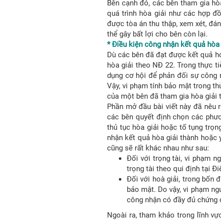
Bên cạnh đó, các bên tham gia hòa g
quá trình hòa giải như các hợp đồ
được tòa án thu thập, xem xét, đá
thể gây bất lợi cho bên còn lại.
* Điều kiện công nhận kết quả hòa
Dù các bên đã đạt được kết quả hoà
hòa giải theo NĐ 22. Trong thực ti
dụng cơ hội để phản đối sự công 
Vậy, vi phạm tính bảo mật trong th
của một bên đã tham gia hòa giải
Phần mở đầu bài viết này đã nêu rõ
các bên quyết định chọn các phươn
thủ tục hòa giải hoặc tố tụng trọ
nhận kết quả hòa giải thành hoặc 
cũng sẽ rất khác nhau như sau:
Đối với trọng tài, vi phạm 
trọng tài theo qui định tại 
Đối với hoà giải, trong bốn 
bảo mật. Do vậy, vi phạm ng
công nhận có đầy đủ chứng 
Ngoài ra, tham khảo trong lĩnh v