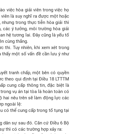
ào việc hòa giải viên trong việc họ
i viên là suy nghĩ ra được một hoặc
nhưng trong thực tiễn hòa giải thì
, các ý tưởng, môi trường hòa giải
an hệ tương lai. Đây cũng là yếu tố
bên cùng thắng.
 thi. Tuy nhiên, khi xem xét trong
ta thấy một số vấn đề cần lưu ý như
quyết tranh chấp, một bên có quyền
ược theo qui định tại Điều 18 LTTTM
p cung cấp thông tin, đặc biệt là
rong vụ án tại tòa là hoàn toàn có
độ hai nêu trên sẽ làm động lực các
ợp ngoài lệ:
u có thể cung cấp trong tố tụng tại
ng dân sự sau đó. Căn cứ Điều 6 Bộ
sự thì có các trường hợp xảy ra: