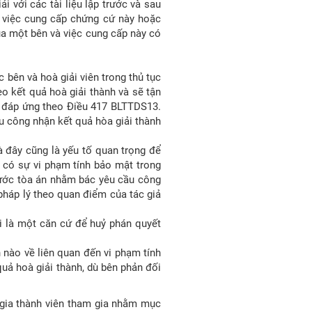
ải với các tài liệu lập trước và sau
hì việc cung cấp chứng cứ này hoặc
ủa một bên và việc cung cấp này có
 bên và hoà giải viên trong thủ tục
eo kết quả hoà giải thành và sẽ tận
g đáp ứng theo Điều 417 BLTTDS13.
ầu công nhận kết quả hòa giải thành
và đây cũng là yếu tố quan trọng để
p có sự vi phạm tính bảo mật trong
rước tòa án nhằm bác yêu cầu công
pháp lý theo quan điểm của tác giả
ài là một căn cứ để huỷ phán quyết
h nào về liên quan đến vi phạm tính
uả hoà giải thành, dù bên phản đối
 gia thành viên tham gia nhằm mục