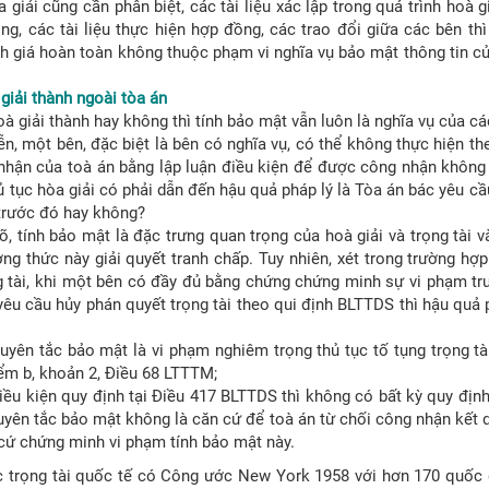
iải cũng cần phân biệt, các tài liệu xác lập trong quá trình hoà gi
ng, các tài liệu thực hiện hợp đồng, các trao đổi giữa các bên t
nh giá hoàn toàn không thuộc phạm vi nghĩa vụ bảo mật thông tin c
 giải thành ngoài tòa án
 giải thành hay không thì tính bảo mật vẫn luôn là nghĩa vụ của các
ễn, một bên, đặc biệt là bên có nghĩa vụ, có thể không thực hiện th
nhận của toà án bằng lập luận điều kiện để được công nhận khôn
ủ tục hòa giải có phải dẫn đến hậu quả pháp lý là Tòa án bác yêu c
 trước đó hay không?
, tính bảo mật là đặc trưng quan trọng của hoà giải và trọng tài 
g thức này giải quyết tranh chấp. Tuy nhiên, xét trong trường hợ
ng tài, khi một bên có đầy đủ bằng chứng chứng minh sự vi phạm t
yêu cầu hủy phán quyết trọng tài theo qui định BLTTDS thì hậu quả 
nguyên tắc bảo mật là vi phạm nghiêm trọng thủ tục tố tụng trọng t
Điểm b, khoản 2, Điều 68 LTTTM;
điều kiện quy định tại Điều 417 BLTTDS thì không có bất kỳ quy địn
uyên tắc bảo mật không là căn cứ để toà án từ chối công nhận kết q
cứ chứng minh vi phạm tính bảo mật này.
ực trọng tài quốc tế có Công ước New York 1958 với hơn 170 quốc