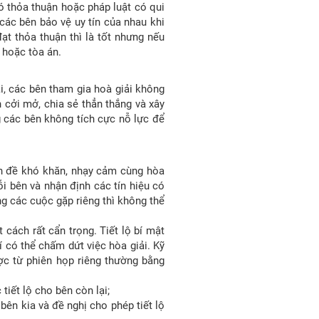
có thỏa thuận hoặc pháp luật có qui
 các bên bảo vệ uy tín của nhau khi
ạt thỏa thuận thì là tốt nhưng nếu
i hoặc tòa án.
i, các bên tham gia hoà giải không
 cởi mở, chia sẻ thẳn thắng và xây
g các bên không tích cực nỗ lực để
vấn đề khó khăn, nhạy cảm cùng hòa
ỗi bên và nhận định các tín hiệu có
ong các cuộc gặp riêng thì không thể
 cách rất cẩn trọng. Tiết lộ bí mật
í có thể chấm dứt việc hòa giải. Kỹ
ợc từ phiên họp riêng thường bằng
tiết lộ cho bên còn lại;
bên kia và đề nghị cho phép tiết lộ