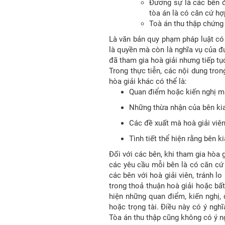
Đương sự là các bên 
tòa án là có căn cứ hợ
Toà án thu thập chứng 
Là văn bản quy phạm pháp luật có
là quyền mà còn là nghĩa vụ của đ
đã tham gia hoà giải nhưng tiếp tụ
Trong thực tiễn, các nội dung tro
hòa giải khác có thể là:
Quan điểm hoặc kiến nghị mà
Những thừa nhận của bên kia 
Các đề xuất mà hoà giải viê
Tình tiết thể hiện rằng bên 
Đối với các bên, khi tham gia hòa g
các yêu cầu mỗi bên là có căn cứ 
các bên với hoà giải viên, tránh lo
trong thoả thuận hoà giải hoặc bất 
hiện những quan điểm, kiến nghị,
hoặc trọng tài. Điều này có ý ngh
Tòa án thu thập cũng không có ý n