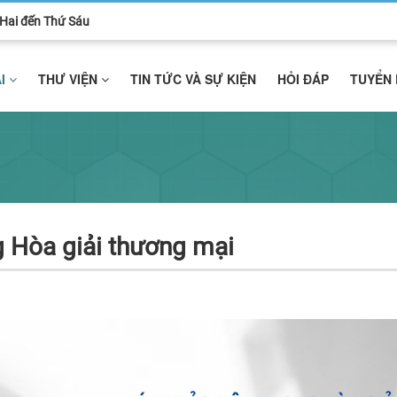
ứ Hai đến Thứ Sáu
ẢI
THƯ VIỆN
TIN TỨC VÀ SỰ KIỆN
HỎI ĐÁP
TUYỂN
g Hòa giải thương mại