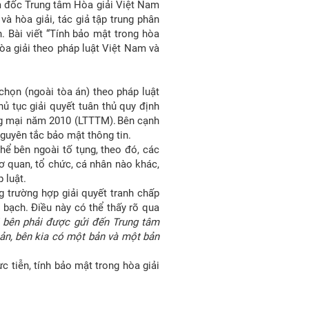
m đốc Trung tâm Hòa giải Việt Nam
và hòa giải, tác giả tập trung phân
. Bài viết “Tính bảo mật trong hòa
òa giải theo pháp luật Việt Nam và
chọn (ngoài tòa án) theo pháp luật
ủ tục giải quyết tuân thủ quy định
ng mại năm 2010 (LTTTM). Bên cạnh
guyên tắc bảo mật thông tin.
thể bên ngoài tố tụng, theo đó, các
ơ quan, tổ chức, cá nhân nào khác,
 luật.
ng trường hợp giải quyết tranh chấp
h bạch. Điều này có thể thấy rõ qua
ỗi bên phải được gửi đến Trung tâm
bản, bên kia có một bản và một bản
 tiễn, tính bảo mật trong hòa giải