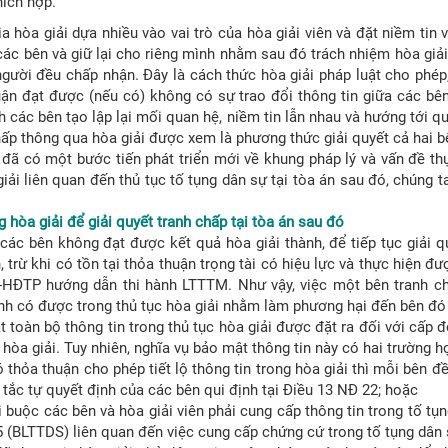
hích hợp.
a hòa giải dựa nhiều vào vai trò của hòa giải viên và đặt niềm tin v
 các bên và giữ lại cho riêng mình nhằm sau đó trách nhiệm hòa giả
gười đều chấp nhận. Đây là cách thức hòa giải pháp luật cho phép, 
ận đạt được (nếu có) không có sự trao đổi thông tin giữa các bên
h các bên tạo lập lại mối quan hệ, niềm tin lẫn nhau và hướng tới qu
hấp thông qua hòa giải được xem là phương thức giải quyết cả hai 
đã có một bước tiến phát triển mới về khung pháp lý và vấn đề thực
iải liên quan đến thủ tục tố tụng dân sự tại tòa án sau đó, chúng 
 hòa giải để giải quyết tranh chấp tại tòa án sau đó
các bên không đạt được kết quả hòa giải thành, để tiếp tục giải 
 trừ khi có tồn tại thỏa thuận trọng tài có hiệu lực và thực hiện đ
HĐTP hướng dẫn thi hành LTTTM. Như vậy, việc một bên tranh chấ
h có được trong thủ tục hòa giải nhằm làm phương hại đến bên đó t
t toàn bộ thông tin trong thủ tục hòa giải được đặt ra đối với cấp 
h hòa giải. Tuy nhiên, nghĩa vụ bảo mật thông tin này có hai trường h
 thỏa thuận cho phép tiết lộ thông tin trong hòa giải thì mỗi bên đề
 tắc tự quyết định của các bên qui định tại Điều 13 NĐ 22; hoặc
 buộc các bên và hòa giải viên phải cung cấp thông tin trong tố tụ
 (BLTTDS) liên quan đến việc cung cấp chứng cứ trong tố tụng dân 