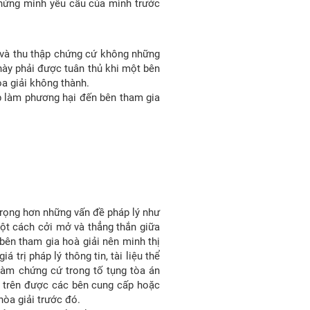
chứng minh yêu cầu của mình trước
 và thu thập chứng cứ không những
này phải được tuân thủ khi một bên
òa giải không thành.
p làm phương hại đến bên tham gia
n trọng hơn những vấn đề pháp lý như
một cách cởi mở và thẳng thắn giữa
c bên tham gia hoà giải nên minh thị
 trị pháp lý thông tin, tài liệu thể
làm chứng cứ trong tố tụng tòa án
êu trên được các bên cung cấp hoặc
hòa giải trước đó.