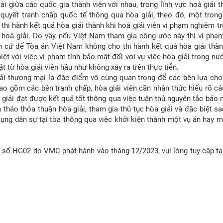
ài giữa các quốc gia thành viên với nhau, trong lĩnh vực hoà giải
 quyết tranh chấp quốc tế thông qua hòa giải, theo đó, một tron
 thi hành kết quả hòa giải thành khi hoà giải viên vi phạm nghiêm t
ục hoà giải. Do vậy, nếu Việt Nam tham gia công ước này thì vi phạ
n cứ để Tòa án Việt Nam không cho thi hành kết quả hòa giải thàn
biệt với việc vi phạm tính bảo mật đối với vụ việc hòa giải trong 
t từ hòa giải viên hầu như không xảy ra trên thực tiễn.
iải thương mại là đặc điểm vô cùng quan trọng để các bên lựa chọn
ao gồm các bên tranh chấp, hòa giải viên cần nhận thức hiểu rõ các
òa giải đạt được kết quả tốt thông qua việc tuân thủ nguyên tắc bảo 
 thảo thỏa thuận hòa giải, tham gia thủ tục hòa giải và đặc biệt s
ố tụng dân sự tại tòa thông qua việc khởi kiện thành một vụ án hay 
iải số HG02 do VMC phát hành vào tháng 12/2023, vui lòng tuy cập 