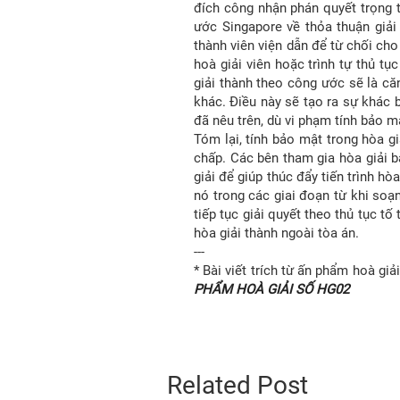
đích công nhận phán quyết trọng t
ước Singapore về thỏa thuận giải
thành viên viện dẫn để từ chối cho
hoà giải viên hoặc trình tự thủ t
giải thành theo công ước sẽ là că
khác. Điều này sẽ tạo ra sự khác 
đã nêu trên, dù vi phạm tính bảo mậ
Tóm lại, tính bảo mật trong hòa g
chấp. Các bên tham gia hòa giải b
giải để giúp thúc đẩy tiến trình h
nó trong các giai đoạn từ khi soạn
tiếp tục giải quyết theo thủ tục t
hòa giải thành ngoài tòa án.
---
* Bài viết trích từ ấn phẩm hoà g
PHẨM HOÀ GIẢI SỐ HG02
Related Post