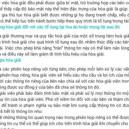
 việc hòa giải đều phải được giữa bí mật, trừ trường hợp các bên 
ể thấy cấp độ bảo mật này thể hiện đặc trưng của hòa giải là giúp
ia thủ tục hòa giải biết được những gì họ đang tranh chấp, nếu đ
 thể tiếp tục tiến hành bước tiếp theo quy trình là tố tụng trọng tà
ong hòa giải đối với các tố tụng tại tòa án hoặc trọng tài sau đó
 giải thương mại và quy tắc hoà giải của một số trung tâm hoà giả
 trình hoà giải cho quá trình tố tụng sau đó nhằm thúc đẩy các bên
ải. Việc cho phép khả năng “tràn” thông tin này có thể làm nản lòn
 và điều này sẽ làm giảm đi tính hữu hiệu của hòa giải.
ia hòa giải
là các phiên họp riêng với từng bên, cho phép mỗi bên xử lý các 
 phiên họp riêng, hòa giải viên sẽ hiểu sâu nhu cầu và lợi ích của m
 Với các thông tin riêng của bên nào chia sẻ với các hòa giải viên tr
ng được sự đồng ý của bên đã chia sẻ thông tin đó.
iải viên phải bảo đảm tính bảo mật và phải xử lý mọi thông tin một
tín của hòa giải viên. Phá vỡ niềm tin đối với các bên và thậm ch
n để tránh vi phạm nghĩa vụ bảo mật khi cung cấp thông tin có đư
ã tiết lộ thông tin như:
 về những thông tin quan trọng nào trong phiên họp riêng có thể được 
g tin cụ thể có thể giúp ích cho tiến trình hòa giải khi chuyển cho 