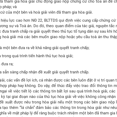
đã tham gia hòa giải chủ động giao nộp chứng cứ cho tòa án để 
p pháp; và
cứ của một bên và hoà giải viên đã tham gia hòa giải.
 hiệu lực cao hơn NĐ 22, BLTTDS qui định việc cung cấp chứng cứ
ương sự và Toà án. Do đó, theo quan điểm của tác giả, nguyên tắc 
c đưa tranh chấp ra giải quyết theo thủ tục tố tụng dân sự sau khi h
ng hoà giải mà các bên muốn giao nộp hoặc yêu cầu toà án thu thậ
 một bên đưa ra về khả năng giải quyết tranh chấp;
trong quá trình tiến hành thủ tục hoà giải;
n đưa ra;
kia sẵn sàng chấp nhận đề xuất giải quyết tranh chấp.
iải, các vấn đề lợi ích, cá nhân được các bên luôn đặt ở vị trí qua
hợp pháp hay không. Do vậy, để thúc đẩy việc trao đổi thông tin 
 ngại về việc tiết lộ các thông tin bất lợi sau quá trình hoà giải, cá
kỳ tại giai đoạn nào của thủ tục hòa giải về việc không công nhận giá
 đề xuất được nêu trong hòa giải nếu một trong các bên giao nộp 
ĩa tạo thêm “lá chắn” đảm bảo các thông tin trong hòa giải như n
ghĩa về mặt pháp lý để ràng buộc trách nhiệm một bên đã tham gia 