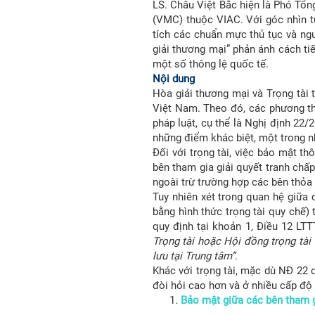
LS. Châu Việt Bắc hiện là Phó Tổ
(VMC) thuộc VIAC. Với góc nhìn từ 
tích các chuẩn mực thủ tục và ngu
giải thương mại” phản ánh cách ti
một số thông lệ quốc tế.
Nội dung
Hòa giải thương mại và Trọng tài 
Việt Nam. Theo đó, các phương thứ
pháp luật, cụ thể là Nghị định 22
những điểm khác biệt, một trong n
Đối với trọng tài, việc bảo mật th
bên tham gia giải quyết tranh chấ
ngoài trừ trường hợp các bên thỏa 
Tuy nhiên xét trong quan hệ giữa c
bằng hình thức trọng tài quy chế) 
quy định tại khoản 1, Điều 12 LT
Trọng tài hoặc Hội đồng trọng tài
lưu tại Trung tâm”
.
Khác với trọng tài, mặc dù NĐ 22 
đòi hỏi cao hơn và ở nhiều cấp độ
Bảo mật giữa các bên tham gi