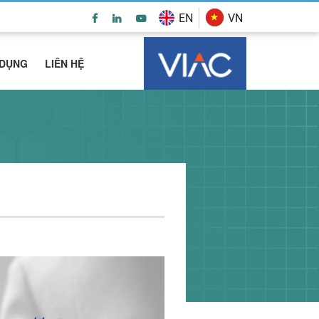
EN
VN
 DỤNG
LIÊN HỆ