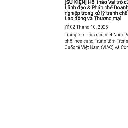
[SỰ KIỆN] Hội thảo Vai trò c
Lãnh đạo & Pháp chế Doan
nghiệp trong xử lý tranh ch
Lao động và Thương mại
02 Tháng 10, 2025
Trung tâm Hòa giải Việt Nam (
phối hợp cùng Trung tâm Trọng
Quốc tế Việt Nam (VIAC) và Côn
Luật Russin & Vecchi, trân trọng
thiệu Hội thảo “Vai trò của lãn
và pháp chế doanh nghiệp tron
lý tranh chấp lao động và thươ
mại” — chương trình chuyên đề
cho lãnh đạo doanh nghiệp, cá
pháp chế, nhân sự quản trị rủi r
luật sư, nhằm nâng cao năng l
phòng ngừa và xử lý tranh chấ
trong bối cảnh kinh tế nhiều bi
động.