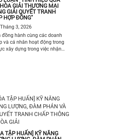
HÒA GIẢI THƯƠNG MẠI
G GIẢI QUYẾT TRANH
P HỢP ĐỒNG"
Tháng 3, 2026
 đồng hành cùng các doanh
p và cá nhân hoạt động trong
vực xây dựng trong việc nhận
sớm và xử lý hiệu quả các tranh
tiềm ẩn, Trung tâm Hòa giải
Nam (VMC) thuộc Trung tâm
 tài Quốc tế Việt Nam (VIAC)
hợp cùng Công ty Luật TNHH
 tổ chức Buổi chia sẻ và thảo
“Tính hiệu quả của Hòa giải
g mại trong giải quyết tranh
hợp đồng”.
A TẬP HUẤN] KỸ NĂNG