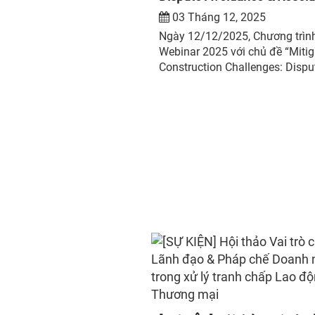
03 Tháng 12, 2025
Ngày 12/12/2025, Chương trìn
Webinar 2025 với chủ đề “Mitig
Construction Challenges: Dispu
Avoidance & Resolution” sẽ đượ
chức trực tuyến trên nền tảng 
từ 14h00–17h00 (giờ Việt Nam
GMT+7), bằng tiếng Anh và tiế
Bahasa Indonesia.