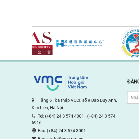
rev
ĐĂNG
Tầng 6 Tòa tháp VCCI, số 9 Đào Duy Anh,
Kim Liên, Hà Nội
Tel:
(+84) 24 3 574 4001
-
(+84) 24 3 574
6916
Fax:
(+84) 24 3 574 3001
Email:
info@vmc.org.vn