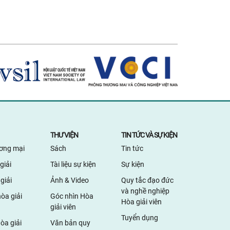
cao năng lực và kỹ năng
n môn cho luật sư và cộng
doanh nghiệp trong lĩnh vực
quyết tranh chấp bằng phương
hòa giải, Trung tâm Hòa giải
Nam (VMC) thuộc Trung tâm
 tài Quốc tế Việt Nam (VIAC)
tục tổ chức Khóa tập huấn Cơ
háng 06/2025 với chủ đề: "KỸ
 GIẢI QUYẾT TRANH CHẤP
G QUA HÒA GIẢI THƯƠNG
.
THƯ VIỆN
TIN TỨC VÀ SỰ KIỆN
ương mại
Sách
Tin tức
giải
Tài liệu sự kiện
Sự kiện
giải
Ảnh & Video
Quy tắc đạo đức
và nghề nghiệp
òa giải
Góc nhìn Hòa
Hòa giải viên
giải viên
Tuyển dụng
òa giải
Văn bản quy