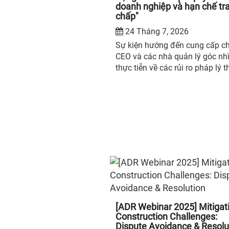
doanh nghiệp và hạn chế tr
chấp"
24 Tháng 7, 2026
Sự kiện hướng đến cung cấp c
CEO và các nhà quản lý góc nh
thực tiễn về các rủi ro pháp lý 
gặp trong quá trình điều hành 
nghiệp; đồng thời chia sẻ kinh
nghiệm xây dựng quy trình ra q
định, cơ chế kiểm soát nội bộ v
quản trị tuân thủ nhằm bảo vệ
nghiệp, hạn chế tranh chấp và
cao năng lực quản trị trong bối
kinh doanh nhiều biến động.
[ADR Webinar 2025] Mitigat
Construction Challenges:
Dispute Avoidance & Resolu