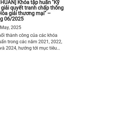
 HUẤN] Khóa tập huấn "Kỹ
giải quyết tranh chấp thông
Hòa giải thương mại" –
g 06/2025
May, 2025
nối thành công của các khóa
uấn trong các năm 2021, 2022,
và 2024, hướng tới mục tiêu
cao năng lực và kỹ năng
n môn cho luật sư và cộng
doanh nghiệp trong lĩnh vực
quyết tranh chấp bằng phương
hòa giải, Trung tâm Hòa giải
Nam (VMC) thuộc Trung tâm
 tài Quốc tế Việt Nam (VIAC)
tục tổ chức Khóa tập huấn Cơ
háng 06/2025 với chủ đề: Tiếp
hành công của các khóa tập
trong các năm 2021, 2022,
và 2024, hướng tới mục tiêu