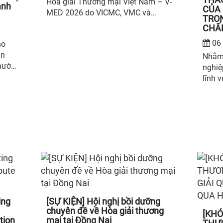
Hoà giải Thương mại Việt Nam – V-
anh
CỦA 
MED 2026 do VICMC, VMC và
TRON
Trường Đại học Kinh tế – Tài chính
CHẤ
TP. Hồ Chí Minh (UEF) đồng tổ chức.
06 
ho
ìn
Nhằm
thường
nghiệ
doanh
lĩnh 
diện 
uyết
chấp 
à
Việt 
 doanh
Trọng
 nâng
phối 
 cảnh
DIMAC
luận 
thươn
chấp 
ing
[SỰ KIỆN] Hội nghị bồi dưỡng
chuyên đề về Hòa giải thương
[KHÓ
tion
mại tại Đồng Nai