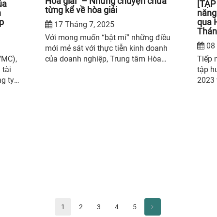
Hòa giải” – Những chuyện chưa
ủa
[TẬP
từng kể về hòa giải
h
năng 
ấp
qua 
17 Tháng 7, 2025
Thán
Với mong muốn “bật mí” những điều
08 
mới mẻ sát với thực tiễn kinh doanh
VMC),
của doanh nghiệp, Trung tâm Hòa
Tiếp 
 tài
giải Việt Nam (VMC) tổ chức
tập h
g ty
Talkshow “Bí mật của Hòa giải” để
2023 
 giới
chia sẻ câu chuyện thực tế cũng như
nâng 
h đạo
các yếu tố làm nên thành công của
chuyê
g xử
quá trình hòa giải hiệu quả.
đồng 
ng
giải 
 dành
thức 
n bộ
Việt 
o và
Trọng
ực
tiếp 
p
bản t
ến
nối t
huấn 
1
2
3
4
5
2023 