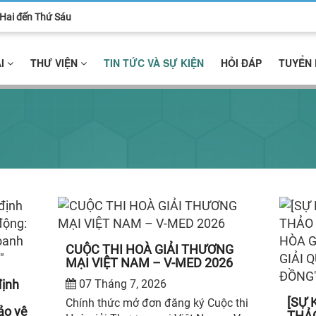
ứ Hai đến Thứ Sáu
ẢI
THƯ VIỆN
TIN TỨC VÀ SỰ KIỆN
HỎI ĐÁP
TUYỂN
CUỘC THI HOÀ GIẢI THƯƠNG
MẠI VIỆT NAM – V-MED 2026
định
07 Tháng 7, 2026
[SỰ 
Chính thức mở đơn đăng ký Cuộc thi
ảo vệ
THẢO