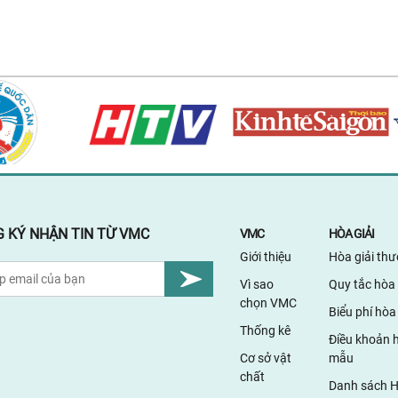
nâng 
chuyê
đồng 
giải 
thức 
Việt 
Trọng
tiếp 
bản t
NĂNG
THÔN
MẠI"
 KÝ NHẬN TIN TỪ VMC
VMC
HÒA GIẢI
Giới thiệu
Hòa giải th
Vì sao
Quy tắc hòa 
chọn VMC
Biểu phí hòa 
Thống kê
Điều khoản h
Cơ sở vật
mẫu
chất
Danh sách H