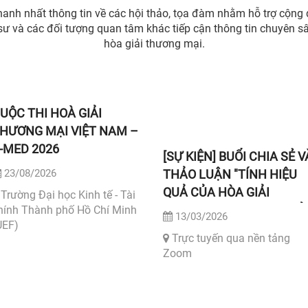
anh nhất thông tin về các hội thảo, tọa đàm nhằm hỗ trợ cộn
 sư và các đối tượng quan tâm khác tiếp cận thông tin chuyên sâ
hòa giải thương mại.
UỘC THI HOÀ GIẢI
HƯƠNG MẠI VIỆT NAM –
-MED 2026
[SỰ KIỆN] BUỔI CHIA SẺ V
23/08/2026
THẢO LUẬN "TÍNH HIỆU
QUẢ CỦA HÒA GIẢI
Trường Đại học Kinh tế - Tài
THƯƠNG MẠI TRONG GIẢ
hính Thành phố Hồ Chí Minh
13/03/2026
UEF)
QUYẾT TRANH CHẤP HỢ
Trực tuyến qua nền tảng
ĐỒNG"
Zoom