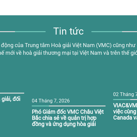
Tin tức
 động của Trung tâm Hoà giải Việt Nam (VMC) cũng như c
hế mới về hoà giải thương mại tại Việt Nam và trên thế giớ
02 Tháng 7
giải, đối
04 Tháng 7, 2026
VIAC&VMC
việc cùng
Phó Giám đốc VMC Châu Việt
Canada v
Bắc chia sẻ về quản trị hợp
án VIST
đồng và ứng dụng hòa giải
trong bối cảnh biến động
thương mại toàn cầu