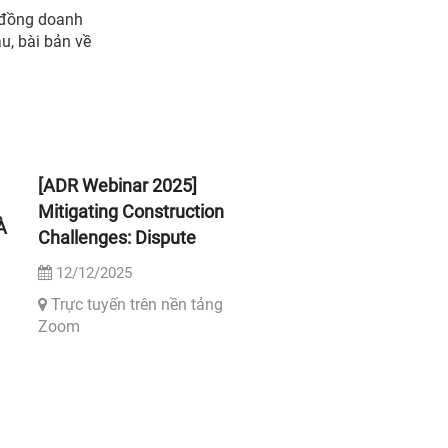
g đồng doanh
u, bài bản về
[ADR Webinar 2025]
[SỰ KIỆN] Hội nghị b
Mitigating Construction
dưỡng chuyên đề v
À
Challenges: Dispute
giải thương mại tại 
Avoidance & Resolution
Nai
12/12/2025
15/11/2025
I
Trực tuyến trên nền tảng
Khách sạn Hòa Bình 
Zoom
Thị Sáu, P. Trần Biên, T
P
Hòa, Đồng Nai)