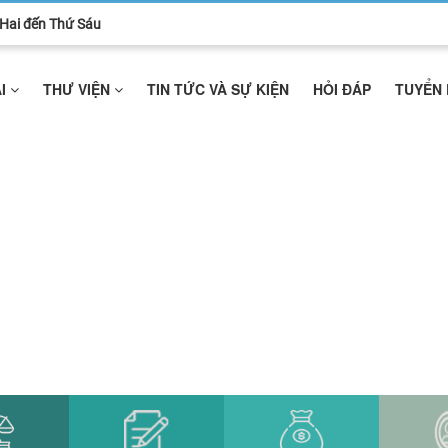
ứ Hai đến Thứ Sáu
ẢI
THƯ VIỆN
TIN TỨC VÀ SỰ KIỆN
HỎI ĐÁP
TUYỂN