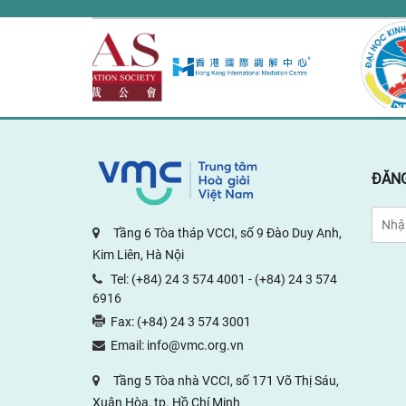
rev
ĐĂNG
Tầng 6 Tòa tháp VCCI, số 9 Đào Duy Anh,
Kim Liên, Hà Nội
Tel:
(+84) 24 3 574 4001
-
(+84) 24 3 574
6916
Fax:
(+84) 24 3 574 3001
Email:
info@vmc.org.vn
Tầng 5 Tòa nhà VCCI, số 171 Võ Thị Sáu,
Xuân Hòa, tp. Hồ Chí Minh