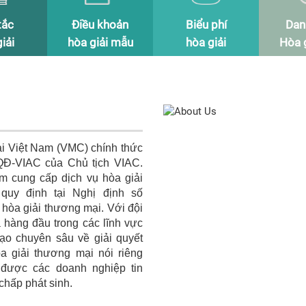
tắc
Điều khoản
Biểu phí
Dan
iải
hòa giải mẫu
hòa giải
Hòa g
ải Việt Nam (VMC) chính thức
/QĐ-VIAC của Chủ tịch VIAC.
am cung cấp dịch vụ hòa giải
quy định tại Nghị định số
hòa giải thương mại. Với đội
a hàng đầu trong các lĩnh vực
tạo chuyên sâu về giải quyết
a giải thương mại nói riêng
được các doanh nghiệp tin
 chấp phát sinh.