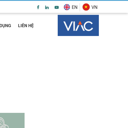
EN
VN
 DỤNG
LIÊN HỆ