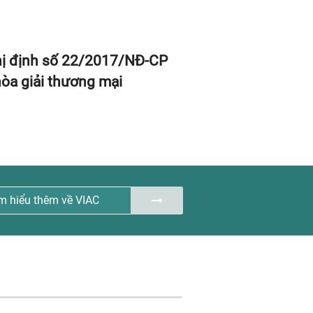
ị định số 22/2017/NĐ-CP
Tính bảo mật tr
hòa giải thương mại
thương mại
m hiểu thêm về VIAC