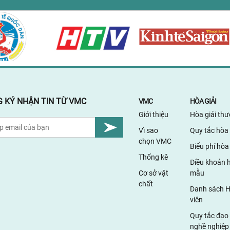
 KÝ NHẬN TIN TỪ VMC
VMC
HÒA GIẢI
Giới thiệu
Hòa giải th
Vì sao
Quy tắc hòa 
chọn VMC
Biểu phí hòa 
Thống kê
Điều khoản h
Cơ sở vật
mẫu
chất
Danh sách H
viên
Quy tắc đạo
nghề nghiệp 