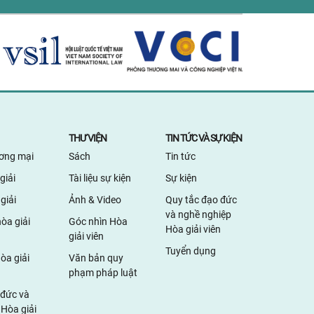
THƯ VIỆN
TIN TỨC VÀ SỰ KIỆN
ương mại
Sách
Tin tức
giải
Tài liệu sự kiện
Sự kiện
giải
Ảnh & Video
Quy tắc đạo đức
và nghề nghiệp
òa giải
Góc nhìn Hòa
Hòa giải viên
giải viên
Tuyển dụng
òa giải
Văn bản quy
phạm pháp luật
 đức và
Hòa giải