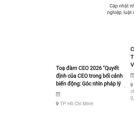
Cập nhật nh
nghiệp, luật
C
T
V
Toạ đàm CEO 2026 "Quyết
định của CEO trong bối cảnh
biến động: Góc nhìn pháp lý
để bảo vệ doanh nghiệp và
c
(
hạn chế tranh chấp"
TP. Hồ Chí Minh