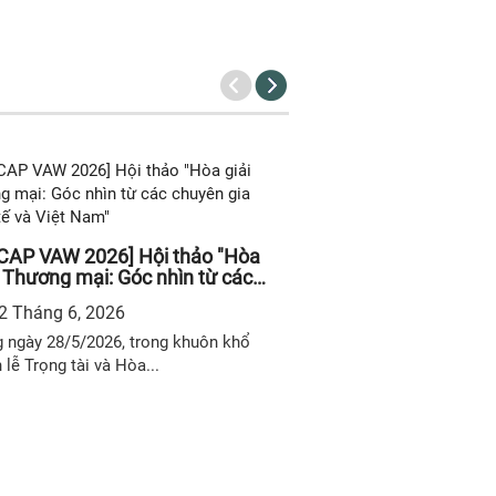
Tòa án hỗ trợ hòa 
Kinh nghiệm từ Tr
 thúc đẩy hợp tác Quảng Tây
học cho Việt Nam
iệt Nam và chia sẻ pháp lý đầu
12 Tháng 6, 2026
tại hội thảo Giao lưu Kinh doanh
8 Tháng 6, 2026
Trao đổi Luật Thương mại Trung
Trong khuôn khổ Hội 
c - Việt Nam
u ngày 02/06/2026, tại TP. Hồ Chí
thương mại: Góc nhìn 
 – Trong khuôn khổ Hội thảo...