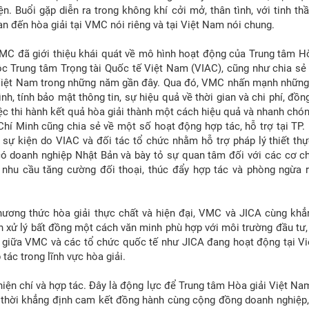
. Buổi gặp diễn ra trong không khí cởi mở, thân tình, với tinh th
an đến hòa giải tại VMC nói riêng và tại Việt Nam nói chung.
MC đã giới thiệu khái quát về mô hình hoạt động của Trung tâm Hò
uộc Trung tâm Trọng tài Quốc tế Việt Nam (VIAC), cũng như chia sẻ 
 Việt Nam trong những năm gần đây. Qua đó, VMC nhấn mạnh những g
ình, tính bảo mật thông tin, sự hiệu quả về thời gian và chi phí, đồ
iệc thi hành kết quả hòa giải thành một cách hiệu quả và nhanh chón
hí Minh cũng chia sẻ về một số hoạt động hợp tác, hỗ trợ tại TP.
c sự kiện do VIAC và đối tác tổ chức nhằm hỗ trợ pháp lý thiết t
có doan
h
nghiệp Nhật Bản và bày tỏ sự quan tâm đối với các cơ chế
h nhu cầu tăng cường đối thoại, thúc đẩy hợp tác và phòng ngừa 
hương thức hòa giải thực chất và hiện đại, VMC và JICA cùng kh
xử lý bất đồng một cách văn minh phù hợp với môi trường đầu tư, 
i giữa VMC và các tổ chức quốc tế như JICA đang hoạt động tại V
tác trong lĩnh vực hòa giải.
hiện chí và hợp tác. Đây là động lực để Trung tâm Hòa giải Việt Nam
 thời khẳng định cam kết đồng hành cùng cộng đồng doanh nghiệp, 