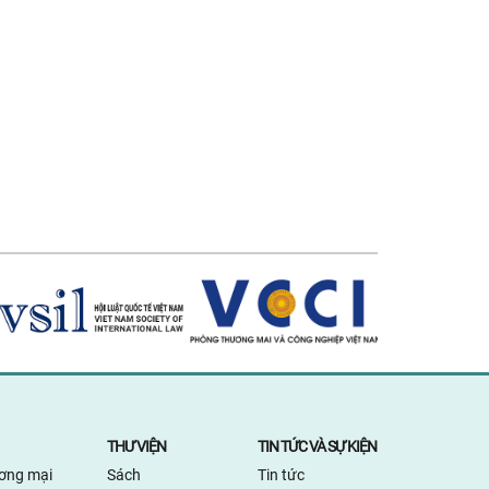
THƯ VIỆN
TIN TỨC VÀ SỰ KIỆN
ương mại
Sách
Tin tức