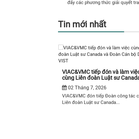
đẩy các phương thức giải quyết tra
Tin mới nhất
ón và làm việc
VIAC và VMC tiếp đón và làm v
Luật sư Canada và
với Đoàn Đại biểu Sở Tư pháp t
án VIST
Thiểm Tây, Trung Quốc
26
26 Tháng 6, 2026
 Đoàn công tác của
HÀ NỘI – Chiều ngày 24/06/2026, tại 
anada...
sở Trung tâm Trọng tài...