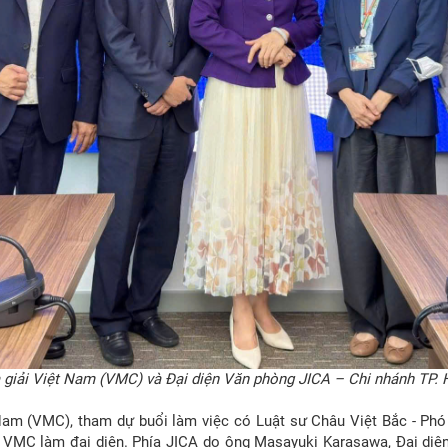
giải Việt Nam (VMC) và Đại diện Văn phòng JICA – Chi nhánh TP. H
 Nam (VMC), tham dự buổi làm việc có Luật sư Châu Việt Bắc - P
VMC làm đại diện. Phía JICA do ông Masayuki Karasawa, Đại diện