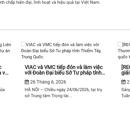
nh chấp hiện đại, linh hoạt và hiệu quả tại Việt Nam.
iệc
[RECAP VAW 2026] Hội thảo "Hòa
ỉnh
giải Thương mại: Góc nhìn từ các
VMC
chuyên gia quốc tế và Việt Nam"
– V
22 Tháng 6, 2026
tư 
1
và 
trụ
Sáng ngày 28/5/2026, trong khuôn khổ
Quố
Tuần lễ Trọng tài và Hòa...
Chiề
Minh