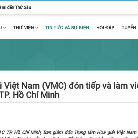
ứ Hai đến Thứ Sáu
ẢI
THƯ VIỆN
TIN TỨC VÀ SỰ KIỆN
HỎI ĐÁP
TUYỂN
i Việt Nam (VMC) đón tiếp và làm vi
TP. Hồ Chí Minh
IAC TP. Hồ Chí Minh, Ban giám đốc Trung tâm Hòa giải Việt Nam 