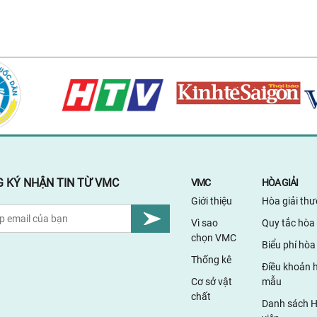
 KÝ NHẬN TIN TỪ VMC
VMC
HÒA GIẢI
Giới thiệu
Hòa giải th
Vì sao
Quy tắc hòa 
chọn VMC
Biểu phí hòa 
Thống kê
Điều khoản h
Cơ sở vật
mẫu
chất
Danh sách H