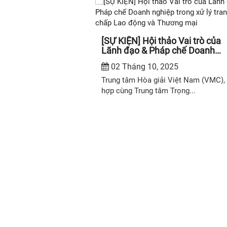
N] KỸ NĂNG
[SỰ KIỆN] Hội thảo Vai trò của
, ĐÀM PHÁN VÀ
Lãnh đạo & Pháp chế Doanh
ANH CHẤP THÔNG
nghiệp trong xử lý tranh chấp L
025
02 Tháng 10, 2025
động và Thương mại
Trung tâm Hòa giải Việt Nam (VMC),
hợp cùng Trung tâm Trọng...