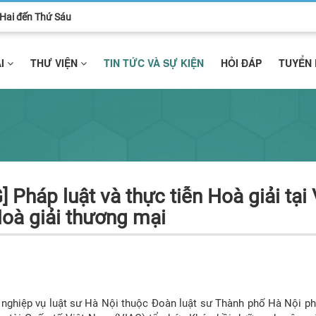
ứ Hai đến Thứ Sáu
ẢI
THƯ VIỆN
TIN TỨC VÀ SỰ KIỆN
HỎI ĐÁP
TUYỂN
ỹ năng
Hoà giải thương mại
nghiệp vụ luật sư Hà Nội thuộc Đoàn luật sư Thành phố Hà Nội phố