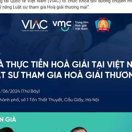
 tài Quốc tế Việt Nam (VIAC) tổ chức Khóa bồi dưỡng chuyên môn,
Kỹ năng Luật sư tham gia Hoà giải thương mại”.