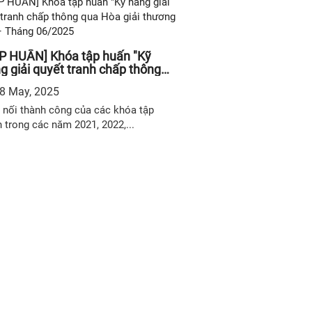
[SỰ KIỆN] Tọa đà
thương mại tại Vi
P HUẤN] Khóa tập huấn "Kỹ
và thực tiễn triển 
g giải quyết tranh chấp thông
20 Tháng 2, 2025
 Hòa giải thương mại" – Tháng
8 May, 2025
2025
Ngày 24/2/2025 tại Tầ
 nối thành công của các khóa tập
học Kinh tê ́ Quốc...
 trong các năm 2021, 2022,...