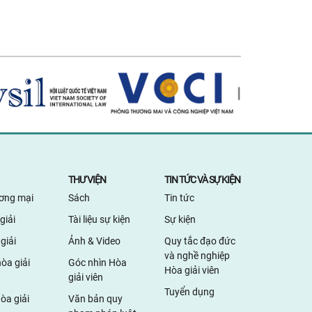
THƯ VIỆN
TIN TỨC VÀ SỰ KIỆN
ương mại
Sách
Tin tức
giải
Tài liệu sự kiện
Sự kiện
giải
Ảnh & Video
Quy tắc đạo đức
và nghề nghiệp
òa giải
Góc nhìn Hòa
Hòa giải viên
giải viên
Tuyển dụng
òa giải
Văn bản quy