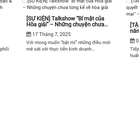
[SỰ KIỆN] Talkshow “Bí mật của
Hòa giải” – Những chuyện chưa
[TẬ
từng kể về hòa giải
năn
17 Tháng 7, 2025
ao
qua
0
06/
Với mong muốn “bật mí” những điều mới
 phối
mẻ sát với thực tiễn kinh doanh...
Tiếp
huấn