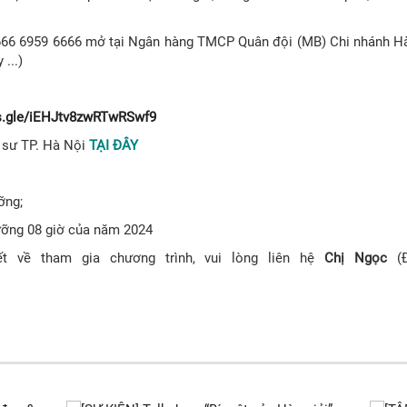
6666 6959 6666 mở tại Ngân hàng TMCP Quân đội (MB) Chi nhánh Hà
...)
ms.gle/iEHJtv8zwRTwRSwf9
 sư TP. Hà Nội
TẠI ĐÂY
ỡng;
ưỡng 08 giờ của năm 2024
ết về tham gia chương trình, vui lòng liên hệ
C
hị
Ngọc
(Đ